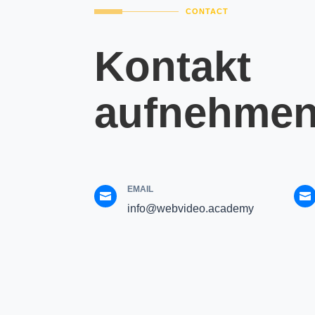
CONTACT
Kontakt
aufnehme
EMAIL


info@webvideo.academy